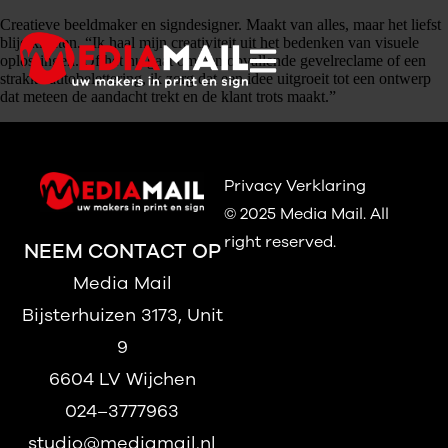
Creatieve beeldmaker en signdesigner. Maakt van alles, maar het liefst
blije klanten. “Ik haal mijn creativiteit uit het bedenken van visuele
oplossingen. Of het nu gaat om een opvallende gevelreclame of een
strakke autobelettering, ik zorg dat een idee uitgroeit tot een ontwerp
dat meteen de aandacht trekt en de klant trots maakt.”
Privacy Verklaring
© 2025 Media Mail.
All
right reserved.
NEEM CONTACT OP
Media Mail
Bijsterhuizen 3173, Unit
9
6604 LV Wijchen
024–3777963
studio@mediamail.nl