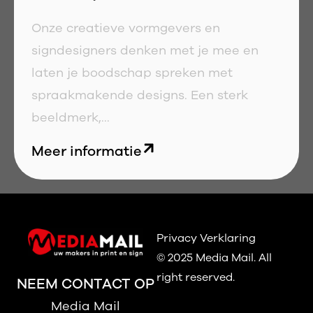
Onze creatieve vormgevers en
signdesigners denken met je mee en
laten je boodschap spreken met
spraakmakende designs. Een sterk
beeldmerk,...
Meer informatie
Privacy Verklaring
© 2025 Media Mail.
All
right reserved.
NEEM CONTACT OP
Media Mail