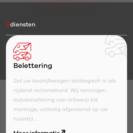
//
diensten
Belettering
Zet uw bedrijfswagen strategisch in als
rijdend reclamebord. Wij verzorgen
autobelettering van ontwerp tot
montage, volledig afgestemd op uw
huisstijl....