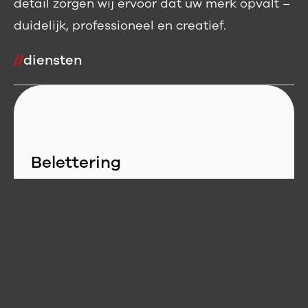
detail zorgen wij ervoor dat uw merk opvalt –
duidelijk, professioneel en creatief.
//
diensten
Belettering
Zet uw bedrijfswagen strategisch in als
rijdend reclamebord. Wij verzorgen
autobelettering van ontwerp tot
montage, volledig afgestemd op uw
huisstijl....