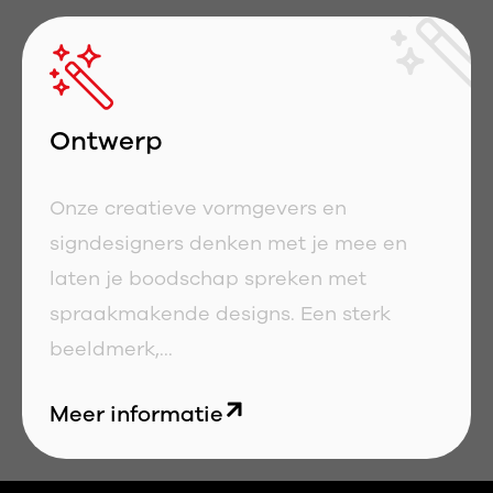
Ontwerp
Onze creatieve vormgevers en
signdesigners denken met je mee en
laten je boodschap spreken met
spraakmakende designs. Een sterk
beeldmerk,...
Meer informatie