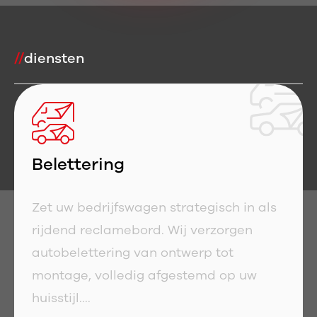
//
diensten
Belettering
Zet uw bedrijfswagen strategisch in als
rijdend reclamebord. Wij verzorgen
autobelettering van ontwerp tot
montage, volledig afgestemd op uw
huisstijl....