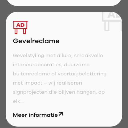
Gevelreclame
Gevelstyling met allure, smaakvolle
interieurdecoraties, duurzame
buitenreclame of voertuigbelettering
met impact – wij realiseren
signprojecten die blijven hangen, op
elk...
Meer informatie