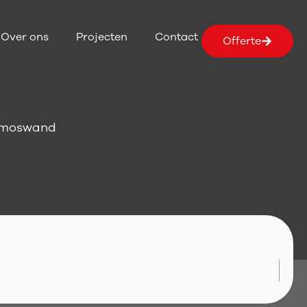
Over ons
Projecten
Contact
Offerte
e moswand