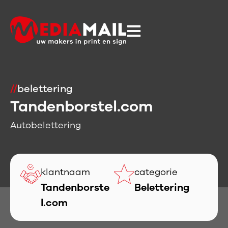
//
belettering
Tandenborstel.com
Autobelettering
klantnaam
categorie
Tandenborste
Belettering
l.com